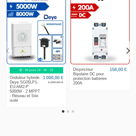
Disjoncteur
156,00 €
06
jours
19
:
46
:
31
Bipolaire DC pour
Onduleur hybride
1 000,00 €
protection batteries
Deye SG05LP1-
1 250,00 €
200A
EU-AM2-P
5000W - 2 MPPT
- Réseau et Site
isolé