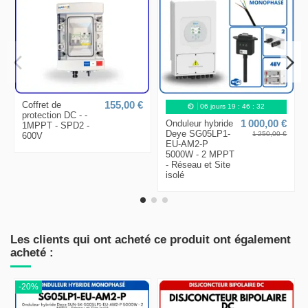
Coffret de
155,00 €
06
jours
19
:
46
:
31
protection DC - -
Onduleur hybride
1 000,00 €
1MPPT - SPD2 -
Deye SG05LP1-
1 250,00 €
600V
EU-AM2-P
5000W - 2 MPPT
- Réseau et Site
isolé
Les clients qui ont acheté ce produit ont également
acheté :
-20%