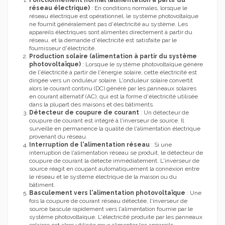
réseau électrique)
: En conditions normales, lorsque le
réseau électrique est opérationnel, le système photovoltaïque
ne fournit généralement pas d'électricité au système. Les
appareils électriques sont alimentés directement à partir du
réseau, et la demande d'électricité est satisfaite par le
fournisseur d'électricité.
Production solaire (alimentation à partir du système
photovoltaïque)
: Lorsque le système photovoltaïque génère
de l'électricité à partir de l'énergie solaire, cette électricité est
dirigée vers un onduleur solaire. L'onduleur solaire convertit
alors le courant continu (DC) généré par les panneaux solaires
en courant alternatif (AC), qui est la forme d'électricité utilisée
dans la plupart des maisons et des bâtiments.
Détecteur de coupure de courant
: Un détecteur de
coupure de courant est intégré à l'inverseur de source. Il
surveille en permanence la qualité de l'alimentation électrique
provenant du réseau.
Interruption de l'alimentation réseau
: Si une
interruption de l'alimentation réseau se produit, le détecteur de
coupure de courant la détecte immédiatement. L'inverseur de
source réagit en coupant automatiquement la connexion entre
le réseau et le système électrique de la maison ou du
bâtiment.
Basculement vers l'alimentation photovoltaïque
: Une
fois la coupure de courant réseau détectée, l'inverseur de
source bascule rapidement vers l'alimentation fournie par le
système photovoltaïque. L'électricité produite par les panneaux
solaires est alors utilisée pour alimenter les appareils