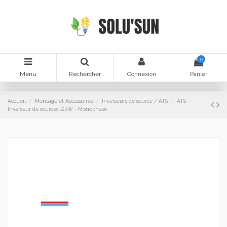
0
Menu
Rechercher
Connexion
Panier
Accueil
Montage et Accessoires
Inverseurs de source / ATS
ATS -
Inverseur de sources 12kW - Monophasé