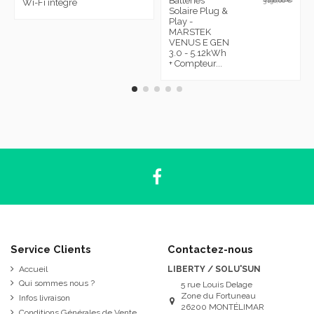
Batteries
3 196,00 €
Wi-Fi intégré
Solaire Plug &
Play -
MARSTEK
VENUS E GEN
3.0 - 5.12kWh
+ Compteur...
Service Clients
Contactez-nous
Accueil
LIBERTY / SOLU'SUN
Qui sommes nous ?
5 rue Louis Delage
Zone du Fortuneau
Infos livraison
26200 MONTÉLIMAR
Conditions Générales de Vente