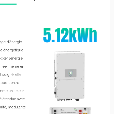
age d’énergie
e énergétique
ocker l’énergie
ournée, même en
 soigné, elle
apport entre
omme un acteur
té étendue avec
urité, modularité