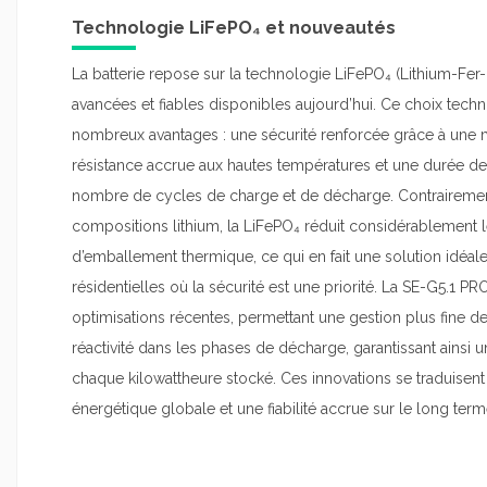
Technologie LiFePO₄ et nouveautés
La batterie repose sur la technologie LiFePO₄ (Lithium-Fer-
avancées et fiables disponibles aujourd’hui. Ce choix tec
nombreux avantages : une sécurité renforcée grâce à une me
résistance accrue aux hautes températures et une durée d
nombre de cycles de charge et de décharge. Contrairement a
compositions lithium, la LiFePO₄ réduit considérablement l
d’emballement thermique, ce qui en fait une solution idéale 
résidentielles où la sécurité est une priorité. La SE-G5.1 
optimisations récentes, permettant une gestion plus fine de
réactivité dans les phases de décharge, garantissant ainsi u
chaque kilowattheure stocké. Ces innovations se traduisent 
énergétique globale et une fiabilité accrue sur le long term