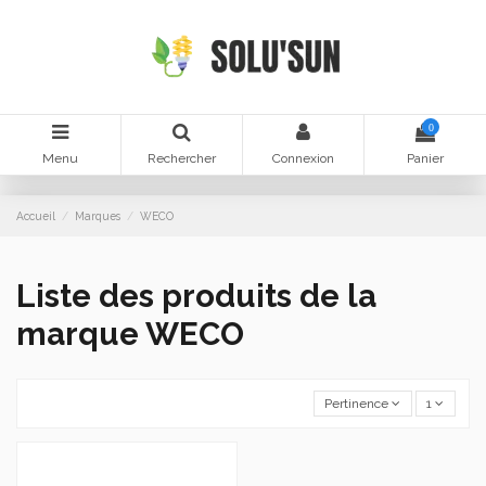
0
Menu
Rechercher
Connexion
Panier
Accueil
Marques
WECO
Liste des produits de la
marque WECO
Pertinence
1