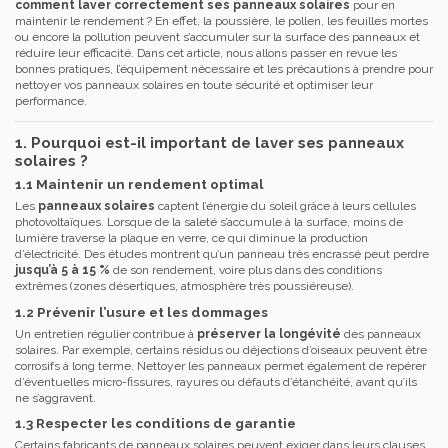
comment laver correctement ses panneaux solaires
pour en
maintenir le rendement ? En effet, la poussière, le pollen, les feuilles mortes
ou encore la pollution peuvent s’accumuler sur la surface des panneaux et
réduire leur efficacité. Dans cet article, nous allons passer en revue les
bonnes pratiques, l’équipement nécessaire et les précautions à prendre pour
nettoyer vos panneaux solaires en toute sécurité et optimiser leur
performance.
1. Pourquoi est-il important de laver ses panneaux
solaires ?
1.1 Maintenir un rendement optimal
Les
panneaux solaires
captent l’énergie du soleil grâce à leurs cellules
photovoltaïques. Lorsque de la saleté s’accumule à la surface, moins de
lumière traverse la plaque en verre, ce qui diminue la production
d’électricité. Des études montrent qu’un panneau très encrassé peut perdre
jusqu’à 5 à 15 %
de son rendement, voire plus dans des conditions
extrêmes (zones désertiques, atmosphère très poussiéreuse).
1.2 Prévenir l’usure et les dommages
Un entretien régulier contribue à
préserver la longévité
des panneaux
solaires. Par exemple, certains résidus ou déjections d’oiseaux peuvent être
corrosifs à long terme. Nettoyer les panneaux permet également de repérer
d’éventuelles micro-fissures, rayures ou défauts d’étanchéité, avant qu’ils
ne s’aggravent.
1.3 Respecter les conditions de garantie
Certains fabricants de panneaux solaires peuvent exiger dans leurs clauses