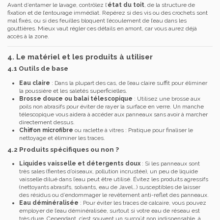
Avant d’entamer le lavage, contrôlez l’
état du toit
, de la structure de
fixation et de l’entourage immédiat. Repérez si des vis ou des crochets sont
mal fixés, ou si des feuilles bloquent l’écoulement de l’eau dans les
gouttières. Mieux vaut régler ces détails en amont, car vous aurez déjà
accès à la zone.
4. Le matériel et les produits à utiliser
4.1 Outils de base
Eau claire
: Dans la plupart des cas, de l’eau claire suffit pour éliminer
la poussière et les saletés superficielles.
Brosse douce ou balai télescopique
: Utilisez une brosse aux
poils non abrasifs pour éviter de rayer la surface en verre. Un manche
télescopique vous aidera à accéder aux panneaux sans avoir à marcher
directement dessus.
Chiffon microfibre
ou raclette à vitres : Pratique pour finaliser le
nettoyage et éliminer les traces.
4.2 Produits spécifiques ou non ?
Liquides vaisselle et détergents doux
: Si les panneaux sont
très sales (fientes d’oiseaux, pollution incrustée), un peu de liquide
vaisselle dilué dans l’eau peut être utilisé. Évitez les produits agressifs
(nettoyants abrasifs, solvants, eau de Javel…) susceptibles de laisser
des résidus ou d’endommager le revêtement anti-reflet des panneaux.
Eau déminéralisée
: Pour éviter les traces de calcaire, vous pouvez
employer de l’eau déminéralisée, surtout si votre eau de réseau est
très dure. Cependant, c’est souvent un surcoût non indispensable, à