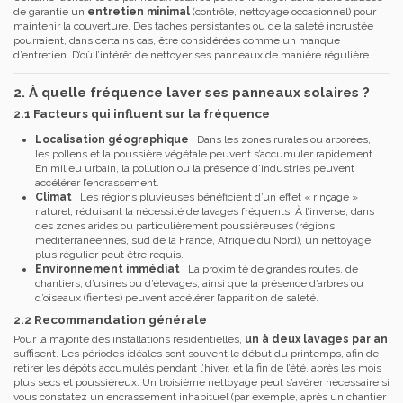
de garantie un
entretien minimal
(contrôle, nettoyage occasionnel) pour
maintenir la couverture. Des taches persistantes ou de la saleté incrustée
pourraient, dans certains cas, être considérées comme un manque
d’entretien. D’où l’intérêt de nettoyer ses panneaux de manière régulière.
2. À quelle fréquence laver ses panneaux solaires ?
2.1 Facteurs qui influent sur la fréquence
Localisation géographique
: Dans les zones rurales ou arborées,
les pollens et la poussière végétale peuvent s’accumuler rapidement.
En milieu urbain, la pollution ou la présence d’industries peuvent
accélérer l’encrassement.
Climat
: Les régions pluvieuses bénéficient d’un effet « rinçage »
naturel, réduisant la nécessité de lavages fréquents. À l’inverse, dans
des zones arides ou particulièrement poussiéreuses (régions
méditerranéennes, sud de la France, Afrique du Nord), un nettoyage
plus régulier peut être requis.
Environnement immédiat
: La proximité de grandes routes, de
chantiers, d’usines ou d’élevages, ainsi que la présence d’arbres ou
d’oiseaux (fientes) peuvent accélérer l’apparition de saleté.
2.2 Recommandation générale
Pour la majorité des installations résidentielles,
un à deux lavages par an
suffisent. Les périodes idéales sont souvent le début du printemps, afin de
retirer les dépôts accumulés pendant l’hiver, et la fin de l’été, après les mois
plus secs et poussiéreux. Un troisième nettoyage peut s’avérer nécessaire si
vous constatez un encrassement inhabituel (par exemple, après un chantier