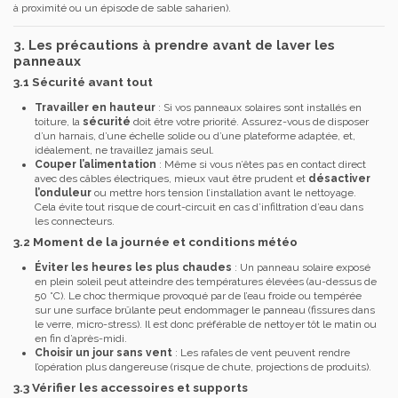
à proximité ou un épisode de sable saharien).
3. Les précautions à prendre avant de laver les
panneaux
3.1 Sécurité avant tout
Travailler en hauteur
: Si vos panneaux solaires sont installés en
toiture, la
sécurité
doit être votre priorité. Assurez-vous de disposer
d’un harnais, d’une échelle solide ou d’une plateforme adaptée, et,
idéalement, ne travaillez jamais seul.
Couper l’alimentation
: Même si vous n’êtes pas en contact direct
avec des câbles électriques, mieux vaut être prudent et
désactiver
l’onduleur
ou mettre hors tension l’installation avant le nettoyage.
Cela évite tout risque de court-circuit en cas d’infiltration d’eau dans
les connecteurs.
3.2 Moment de la journée et conditions météo
Éviter les heures les plus chaudes
: Un panneau solaire exposé
en plein soleil peut atteindre des températures élevées (au-dessus de
50 °C). Le choc thermique provoqué par de l’eau froide ou tempérée
sur une surface brûlante peut endommager le panneau (fissures dans
le verre, micro-stress). Il est donc préférable de nettoyer tôt le matin ou
en fin d’après-midi.
Choisir un jour sans vent
: Les rafales de vent peuvent rendre
l’opération plus dangereuse (risque de chute, projections de produits).
3.3 Vérifier les accessoires et supports