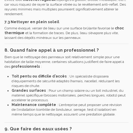
car vous risquez de rayer la surface vitrée ou le revêtement anti-reflet. Des
rayures minimes mais multiples pourraient significativement altérer le
rendement.
7.3 Nettoyer en plein soleil
Comme évoqué, verser de l’eau sur une surface brûlante favorise le
choc
thermique
et la formation de traces. De plus, l’eau s’évapore plus vite,
laissant des dépôts minéraux sur les panneaux.
8. Quand faire appel à un professionnel ?
Bien que le nettoyage des panneaux soit relativement simple pour une
habitation de taille moyenne, certaines situations justifient de faire appel à
des
professionnels
:
Toit pentu ou difficile d’accès
: Un spécialiste disposera
d’équipements de sécurité adaptés (harnais, nacelle), réduisant les
risques de chute.
Grandes surfaces
: Pour un champ solaire ou un toit industriel, du
matériel spécifique (brosses motorisées, perches longues, robots) peut
accélérer le processus.
Maintenance complète
: L’entreprise peut proposer une révision
de l’installation (contrôle de l’onduleur, serrage, test d’isolation) en
même temps que le nettoyage, assurant une prestation globale.
9. Que faire des eaux usées ?