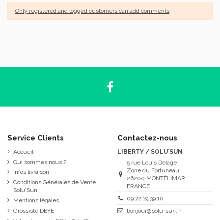
Only registered and logged customers can add comments
Service Clients
Contactez-nous
Accueil
LIBERTY / SOLU'SUN
Qui sommes nous ?
5 rue Louis Delage
Zone du Fortuneau
Infos livraison
26200 MONTÉLIMAR
Conditions Générales de Vente
FRANCE
Solu'Sun
09.72.19.39.10
Mentions légales
Grossiste DEYE
bonjour@solu-sun.fr