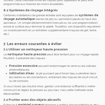
surface. Cette méthode limite les risques pour l’opérateur et peut être
programmée aux horaires les moins ensoleillés.
6.2 Systèmes de rinçage intégrés
Certaines installations de grande échelle sont équipées de
systèmes de
rinçage automatique
(barres de jets ou sprinklers) placés en haut des
panneaux. Un simple déclenchement (manuel ou via une programmation)
arrose la surface pour éliminer la saleté. Toutefois, ces dispositifs requièrent
un investissement et un entretien supplémentaire (risques de gel, tartre,
etc.).
7. Les erreurs courantes à éviter
7.1 Utiliser un nettoyeur haute pression
Le
nettoyeur haute pression
peut être tentant pour un rinçage rapide.
Pourtant, il présente des risques :
Pression excessive
pouvant endommager le verre ou les cellules
photovoltaïques.
Infiltration d’eau
: le jet puissant peut forcer l’eau à pénétrer dans
les cadres ou les connecteurs, entraînant des risques de court-circuit
ou de corrosion.
Si vous n’avez pas d’autre choix, gardez une distance suffisante (1 mètre
minimum) et réglez la pression au plus bas, mais cette méthode reste
déconseillée.
7.2 Frotter avec des objets abrasifs
Évitez tout
matériel rugueux
(éponges à grattoir, brosse métallique, etc.),