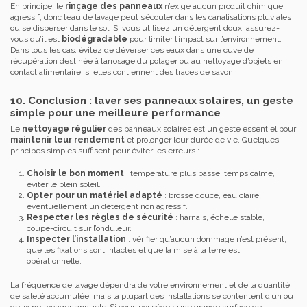
En principe, le
rinçage des panneaux
n’exige aucun produit chimique
agressif, donc l’eau de lavage peut s’écouler dans les canalisations pluviales
ou se disperser dans le sol. Si vous utilisez un détergent doux, assurez-
vous qu’il est
biodégradable
pour limiter l’impact sur l’environnement.
Dans tous les cas, évitez de déverser ces eaux dans une cuve de
récupération destinée à l’arrosage du potager ou au nettoyage d’objets en
contact alimentaire, si elles contiennent des traces de savon.
10. Conclusion : laver ses panneaux solaires, un geste
simple pour une meilleure performance
Le
nettoyage régulier
des panneaux solaires est un geste essentiel pour
maintenir leur rendement
et prolonger leur durée de vie. Quelques
principes simples suffisent pour éviter les erreurs :
Choisir le bon moment
: température plus basse, temps calme,
éviter le plein soleil.
Opter pour un matériel adapté
: brosse douce, eau claire,
éventuellement un détergent non agressif.
Respecter les règles de sécurité
: harnais, échelle stable,
coupe-circuit sur l’onduleur.
Inspecter l’installation
: vérifier qu’aucun dommage n’est présent,
que les fixations sont intactes et que la mise à la terre est
opérationnelle.
La fréquence de lavage dépendra de votre environnement et de la quantité
de saleté accumulée, mais la plupart des installations se contentent d’un ou
deux nettoyages annuels. Si vous possédez une grande surface de