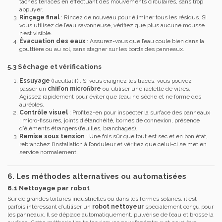
taches tenaces en effectuant des mouvements circulaires, sans trop
appuyer.
Rinçage final
: Rincez de nouveau pour éliminer tous les résidus. Si
vous utilisez de l’eau savonneuse, vérifiez que plus aucune mousse
n’est visible.
Évacuation des eaux
: Assurez-vous que l’eau coule bien dans la
gouttière ou au sol, sans stagner sur les bords des panneaux.
5.3 Séchage et vérifications
Essuyage
(facultatif) : Si vous craignez les traces, vous pouvez
passer un
chiffon microfibre
ou utiliser une raclette de vitres.
Agissez rapidement pour éviter que l’eau ne sèche et ne forme des
auréoles.
Contrôle visuel
: Profitez-en pour inspecter la surface des panneaux
: micro-fissures, joints d’étanchéité, bornes de connexion, présence
d’éléments étrangers (feuilles, branchages).
Remise sous tension
: Une fois sûr que tout est sec et en bon état,
rebranchez l’installation à l’onduleur et vérifiez que celui-ci se met en
service normalement.
6. Les méthodes alternatives ou automatisées
6.1 Nettoyage par robot
Sur de grandes toitures industrielles ou dans les fermes solaires, il est
parfois intéressant d’utiliser un
robot nettoyeur
spécialement conçu pour
les panneaux. Il se déplace automatiquement, pulvérise de l’eau et brosse la