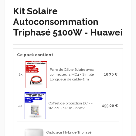
Kit Solaire
Autoconsommation
Triphasé 5100W - Huawei
Ce pack contient
Paire de Câble Solaire avec
2x
connecteurs MC4 - Simple
18,76 €
Longueur de câble-2 m
Coffret de protection DC - -
2x
155,00 €
1MPPT - SPD2 - 600V
Onduleur Hybride Triphasé