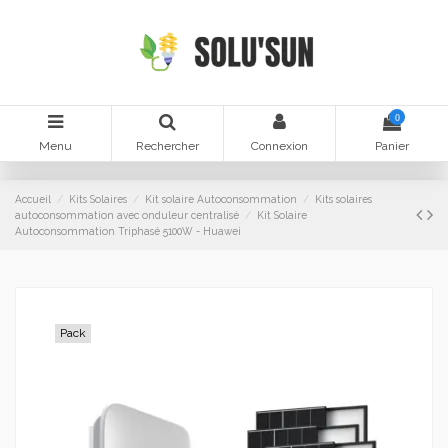
0
Menu
Rechercher
Connexion
Panier
Accueil
Kits Solaires
Kit solaire Autoconsommation
Kits solaires
autoconsommation avec onduleur centralisé
Kit Solaire
Autoconsommation Triphasé 5100W - Huawei
Pack