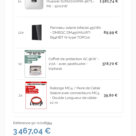
1x
Huawei SUN2000MA-5KTL-
1 581,74 €
M1 - 5000W
Panneau solaire bifacial 450Wc
12x
- DMEGC DM450M10RT-
89,99 €
B54HBT N-type TOPCon
Coffret de protection AC 9kW -
1x
20A - avec parafoudre -
378,70 €
triphasé
Rallonge MC4 / Paire de Câble
Solaire avec connecteurs MC4
2x
39,60 €
- Double Longueur de câble-
10 m
Référence
50-0008994
3 467,04 €