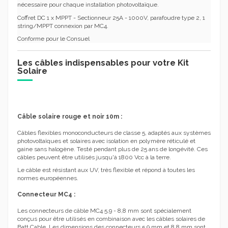
nécessaire pour chaque installation photovoltaïque.
Coffret DC 1 x MPPT - Sectionneur 25A - 1000V, parafoudre type 2, 1
string/MPPT connexion par MC4.
Conforme pour le Consuel
Les câbles indispensables pour votre Kit
Solaire
Câble solaire rouge et noir 10m :
Câbles flexibles monoconducteurs de classe 5, adaptés aux systèmes
photovoltaïques et solaires avec isolation en polymère réticulé et
gaine sans halogène. Testé pendant plus de 25 ans de longévité. Ces
câbles peuvent être utilisés jusqu'à 1800 Vcc à la terre.
Le câble est résistant aux UV, très flexible et répond à toutes les
normes européennes.
Connecteur MC4 :
Les connecteurs de câble MC4 5,9 - 8,8 mm sont spécialement
conçus pour être utilisés en combinaison avec les câbles solaires de
Batt Cable. Les dimensions des connecteurs 5,9 mm et 8,8 mm sont