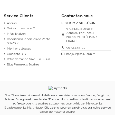
Service Clients
Contactez-nous
Accueil
LIBERTY / SOLU'SUN
Qui sommes nous ?
5 rue Louis Delage
Zone du Fortuneau
Infos livraison
26200 MONTÉLIMAR
Conditions Générales de Vente
FRANCE
Solu'Sun
09.72.19.39.10
Mentions légales
Grossiste DEYE
bonjour@solu-sun.fr
Votre demande SAV - Solu'Sun
Blog Panneaux Solaires
Solu'Sun dimensionne et distribue du matériel solaire en France, Belgique,
Suisse, Espagne et dans toute l'Europe. Nous réalisons le dimensionnement
et l'export de
kits solaires autonomes pour l'Afrique
,
Mayotte
,
La
Guadeloupe
,
La Martinique
. Cliquez-ici pour en savoir plus sur notre service
export de matériel solaire
.