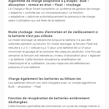
Algorithme de charge adaptative à 5 étapes : Bulk –
absorption - remise en état – Float – stockage
Le Chargeur Blue Smart comprend un système de gestion de charge
« adaptive » contrôlé par un microprocesseur. La fonction
« adaptative » optimise automatiquement le processus de charge
selon l'utilisation qui est faite de la batterie.
Mode stockage : moins d'entretien et de vieillissement si
la batterie n'est pas utilisée
Le mode stockage se déclenche lorsque la batterie n'a pas été
sollicitée pendant 24 heures. En mode stockage, la tension Float est
réduite à 2,2 V / cellule (13,2 V pour une batterie de 12 V) pour
minimiser le gazage et la corrosion des plaques positives. Une fois par
semaine, la tension est relevée au niveau d'absorption pour « égaliser
» la batterie. Cette fonction empêche la stratification de
l'électrolyte et la sulfatation, causes majeures de défaillances
précoces d'une batterie.
Charge également les batteries au lithium-ion
Les batteries lithium-ion sont chargées avec un simple algorithme
Bulk – absorption – Float.
Fonction de récupération de batteries entièrement
déchargées
Cette fonction permettra de commencer un cycle de charge même si