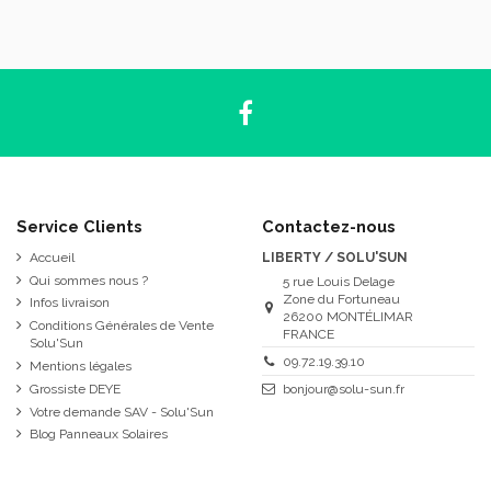
Service Clients
Contactez-nous
Accueil
LIBERTY / SOLU'SUN
Qui sommes nous ?
5 rue Louis Delage
Zone du Fortuneau
Infos livraison
26200 MONTÉLIMAR
Conditions Générales de Vente
FRANCE
Solu'Sun
09.72.19.39.10
Mentions légales
Grossiste DEYE
bonjour@solu-sun.fr
Votre demande SAV - Solu'Sun
Blog Panneaux Solaires