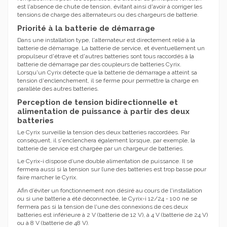
est l'absence de chute de tension, évitant ainsi d'avoir à corriger les
tensions de charge des alternateurs ou des chargeurs de batterie.
Priorité à la batterie de démarrage
Dans une installation type, l'alternateur est directement relié à la
batterie de démarrage. La batterie de service, et éventuellement un
propulseur d'étrave et d'autres batteries sont tous raccordés à la
batterie de démarrage par des coupleurs de batteries Cyrix.
Lorsqu'un Cyrix détecte que la batterie de démarrage a atteint sa
tension d'enclenchement, il se ferme pour permettre la charge en
parallèle des autres batteries.
Perception de tension bidirectionnelle et
alimentation de puissance à partir des deux
batteries
Le Cyrix surveille la tension des deux batteries raccordées. Par
conséquent, il s'enclenchera également lorsque, par exemple, la
batterie de service est chargée par un chargeur de batteries.
Le Cyrix-i dispose d’une double alimentation de puissance. Il se
fermera aussi si la tension sur l’une des batteries est trop basse pour
faire marcher le Cyrix.
Afin d’éviter un fonctionnement non désiré au cours de l'installation
ou si une batterie a été déconnectée, le Cyrix-i 12/24 - 100 ne se
fermera pas si la tension de l'une des connexions de ces deux
batteries est inférieure à 2 V (batterie de 12 V), à 4 V (batterie de 24 V)
ou à 8 V (batterie de 48 V).