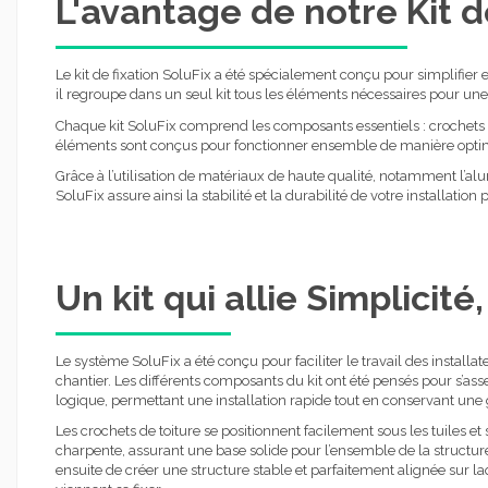
L'avantage de notre Kit d
Le kit de fixation SoluFix a été spécialement conçu pour simplifier
il regroupe dans un seul kit tous les éléments nécessaires pour une 
Chaque kit SoluFix comprend les composants essentiels : crochets de 
éléments sont conçus pour fonctionner ensemble de manière optima
Grâce à l’utilisation de matériaux de haute qualité, notamment l’al
SoluFix assure ainsi la stabilité et la durabilité de votre installa
Un kit qui allie Simplicité,
Le système SoluFix a été conçu pour faciliter le travail des installa
chantier. Les différents composants du kit ont été pensés pour s’ass
logique, permettant une installation rapide tout en conservant une 
Les crochets de toiture se positionnent facilement sous les tuiles et 
charpente, assurant une base solide pour l’ensemble de la structur
ensuite de créer une structure stable et parfaitement alignée sur 