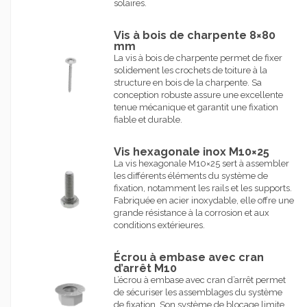
solaires.
Vis à bois de charpente 8×80
mm
La vis à bois de charpente permet de fixer
solidement les crochets de toiture à la
structure en bois de la charpente. Sa
conception robuste assure une excellente
tenue mécanique et garantit une fixation
fiable et durable.
Vis hexagonale inox M10×25
La vis hexagonale M10×25 sert à assembler
les différents éléments du système de
fixation, notamment les rails et les supports.
Fabriquée en acier inoxydable, elle offre une
grande résistance à la corrosion et aux
conditions extérieures.
Écrou à embase avec cran
d’arrêt M10
L’écrou à embase avec cran d’arrêt permet
de sécuriser les assemblages du système
de fixation. Son système de blocage limite