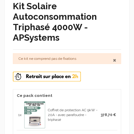
Kit Solaire
Autoconsommation
Triphasé 4000W -
APSystems
×
Ce kit ne comprend pas de fixations
Ce pack contient
Coffret de protection AC 9kW -
1x
20A - avec parafoudre -
378,70 €
triphasé