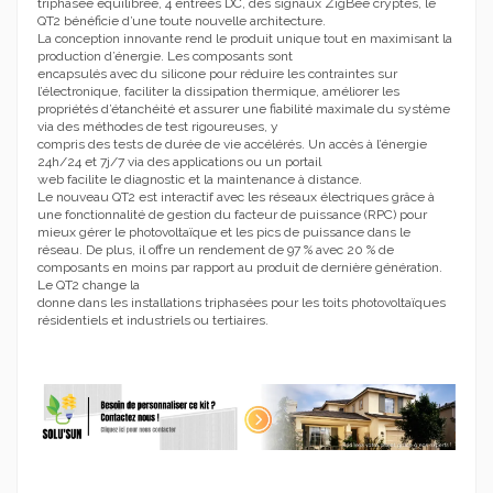
triphasée équilibrée, 4 entrées DC, des signaux ZigBee cryptés, le
QT2 bénéficie d’une toute nouvelle architecture.
La conception innovante rend le produit unique tout en maximisant la
production d’énergie. Les composants sont
encapsulés avec du silicone pour réduire les contraintes sur
l’électronique, faciliter la dissipation thermique, améliorer les
propriétés d’étanchéité et assurer une fiabilité maximale du système
via des méthodes de test rigoureuses, y
compris des tests de durée de vie accélérés. Un accès à l’énergie
24h/24 et 7j/7 via des applications ou un portail
web facilite le diagnostic et la maintenance à distance.
Le nouveau QT2 est interactif avec les réseaux électriques grâce à
une fonctionnalité de gestion du facteur de puissance (RPC) pour
mieux gérer le photovoltaïque et les pics de puissance dans le
réseau. De plus, il offre un rendement de 97 % avec 20 % de
composants en moins par rapport au produit de dernière génération.
Le QT2 change la
donne dans les installations triphasées pour les toits photovoltaïques
résidentiels et industriels ou tertiaires.