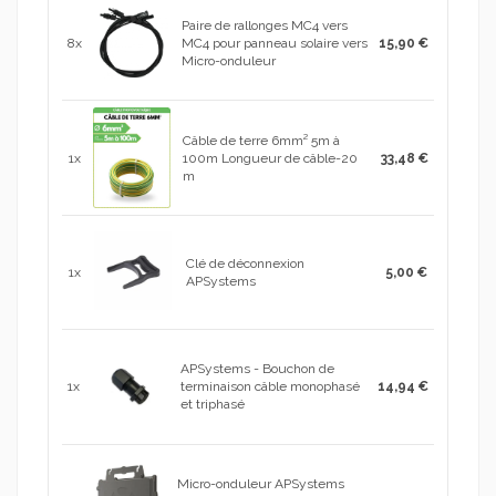
Paire de rallonges MC4 vers
8x
MC4 pour panneau solaire vers
15,90 €
Micro-onduleur
Câble de terre 6mm² 5m à
1x
100m Longueur de câble-20
33,48 €
m
Clé de déconnexion
1x
5,00 €
APSystems
APSystems - Bouchon de
1x
terminaison câble monophasé
14,94 €
et triphasé
Micro-onduleur APSystems