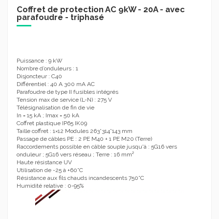
Coffret de protection AC 9kW - 20A - avec
parafoudre - triphasé
Puissance : 9 kW
Nombre d’onduleurs : 1
Disjoncteur : C40
Différentiel : 40 A 300 mA AC
Parafoudre de type II fusibles intégrés
Tension max de service (L-N) : 275 V
Télésignalisation de fin de vie
In = 15 kA ; Imax = 50 kA
Coffret plastique IP65 IK09
Taille coffret : 1×12 Modules 263*314*143 mm
Passage de câbles PE : 2 PE M40 + 1 PE M20 (Terre)
Raccordements possible en câble souple jusqu'à : 5G16 vers
onduleur ; 5G16 vers réseau ; Terre : 16 mm²
Haute résistance UV
Utilisation de -25 à +60°C
Résistance aux fils chauds incandescents 750°C
Humidité relative : 0-95%