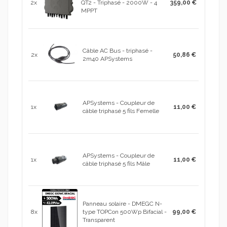
2x
QT2 - Triphasé - 2000W - 4
359,00 €
MPPT
Câble AC Bus - triphasé -
2x
50,86 €
2m40 APSystems
APSystems - Coupleur de
1x
11,00 €
câble triphasé 5 fils Femelle
APSystems - Coupleur de
1x
11,00 €
câble triphasé 5 fils Mâle
Panneau solaire - DMEGC N-
8x
type TOPCon 500Wp Bifacial -
99,00 €
Transparent