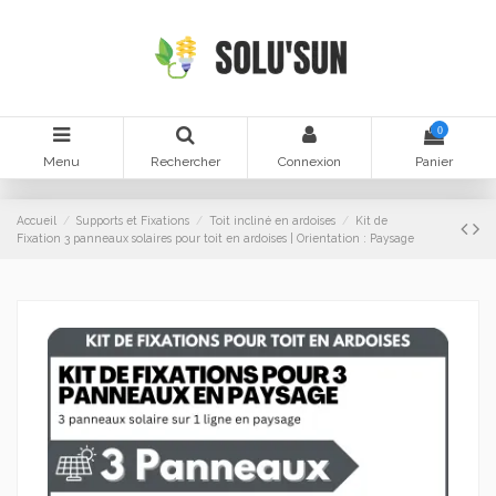
0
Menu
Rechercher
Connexion
Panier
Accueil
Supports et Fixations
Toit incliné en ardoises
Kit de
Fixation 3 panneaux solaires pour toit en ardoises | Orientation : Paysage