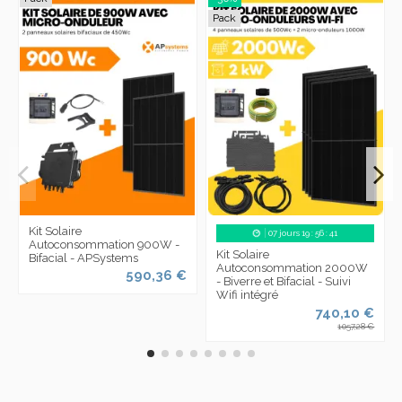
Pack
Kit Solaire
07
jours
19
:
56
:
40
Autoconsommation 900W -
Kit Solaire
Bifacial - APSystems
Autoconsommation 2000W
590,36 €
- Biverre et Bifacial - Suivi
Wifi intégré
740,10 €
1 057,28 €