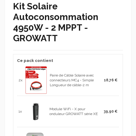
Kit Solaire
Autoconsommation
4950W - 2 MPPT -
GROWATT
Ce pack contient
Paire de Câble Solaire avec
2x
connecteurs MC4 - Simple
18,76 €
Longueur de câble-2 m
Module WiFi - X pour
1x
39,90 €
onduleur GROWATT série XE