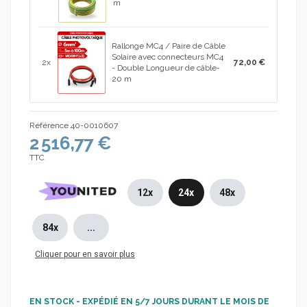
m
Rallonge MC4 / Paire de Câble
Solaire avec connecteurs MC4
2x
72,00 €
- Double Longueur de câble-
20 m
Référence
40-0010607
2 516,77 €
TTC
12x
24x
48x
84x
...
Cliquer pour en savoir plus
EN STOCK - EXPÉDIÉ EN 5/7 JOURS DURANT LE MOIS DE