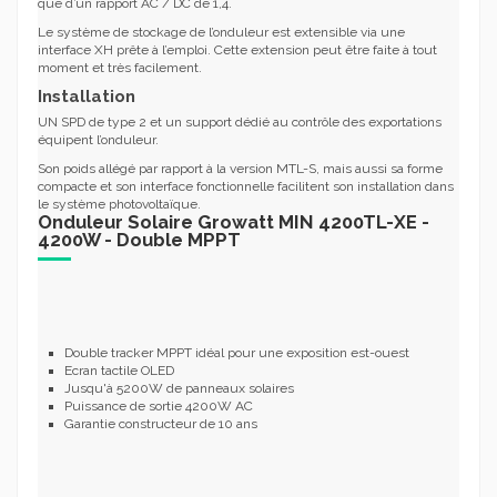
que d’un rapport AC / DC de 1,4.
Le système de stockage de l’onduleur est extensible via une
interface XH prête à l’emploi. Cette extension peut être faite à tout
moment et très facilement.
Installation
UN SPD de type 2 et un support dédié au contrôle des exportations
équipent l’onduleur.
Son poids allégé par rapport à la version MTL-S, mais aussi sa forme
compacte et son interface fonctionnelle facilitent son installation dans
le système photovoltaïque.
Onduleur Solaire Growatt MIN 4200TL-XE -
4200W - Double MPPT
Double tracker MPPT idéal pour une exposition est-ouest
Ecran tactile OLED
Jusqu'à 5200W de panneaux solaires
Puissance de sortie 4200W AC
Garantie constructeur de 10 ans