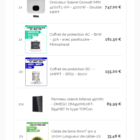
Onduleur Solaire Growatt MIN
1x
4200TL-XH - 4200W - Double
747,00 €
MPPT
Coffret de protection AC - 6kW
1x
- 32A - avec parafoudre -
181,50 €
Monophasé
Coffret de protection DC - -
2x
155,00 €
1MPPT - SPD2 - 600V
Panneau solaire bifacial 450Wc
11x
- DMEGC DM450M10RT-
89,99 €
B54HBT N-type TOPCon
Câble de terre 6mm² 5m à
2x
100m Longueur de câble-20
33,48 €