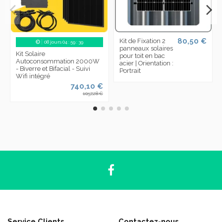
80,50 €
Kit de Fixation 2
08
jours
04
:
59
:
38
panneaux solaires
Kit Solaire
pour toit en bac
Autoconsommation 2000W
acier | Orientation :
- Biverre et Bifacial - Suivi
Portrait
Wifi intégré
740,10 €
1 057,28 €
Service Clients
Contactez-nous