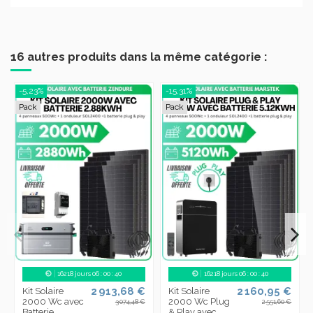
16 autres produits dans la même catégorie :
-5,23%
-15,31%
Pack
Pack
16218
jours
06
:
00
:
39
16218
jours
06
:
00
:
39
2 913,68 €
2 160,95 €
Kit Solaire
Kit Solaire
2000 Wc avec
2000 Wc Plug
3 074,48 €
2 551,60 €
Batterie
& Play avec