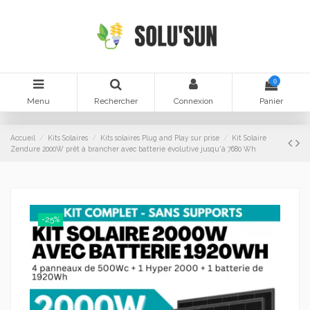
0
Menu
Rechercher
Connexion
Panier
Accueil
Kits Solaires
Kits solaires Plug and Play sur prise
Kit Solaire
Zendure 2000W prêt à brancher avec batterie évolutive jusqu'à 7680 Wh
-25%