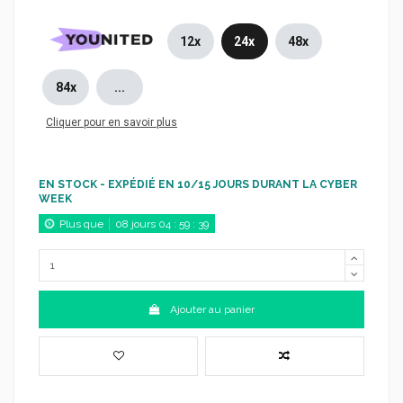
12x
24x
48x
84x
...
Cliquer pour en savoir plus
EN STOCK - EXPÉDIÉ EN 10/15 JOURS DURANT LA CYBER
WEEK
Plus que
08
jours
04
:
59
:
38
Ajouter au panier