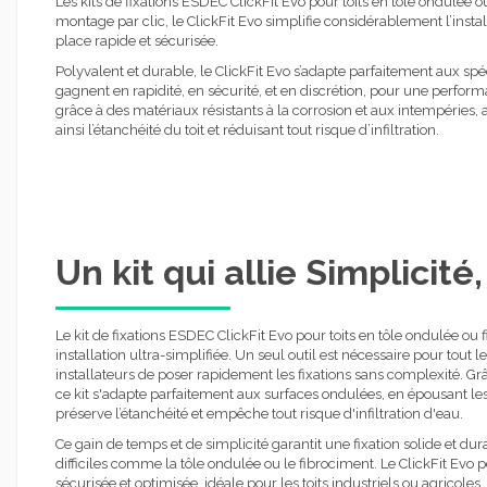
Les kits de fixations ESDEC ClickFit Evo pour toits en tôle ondulée 
montage par clic, le ClickFit Evo simplifie considérablement l’instal
place rapide et sécurisée.
Polyvalent et durable, le ClickFit Evo s’adapte parfaitement aux spéci
gagnent en rapidité, en sécurité, et en discrétion, pour une perform
grâce à des matériaux résistants à la corrosion et aux intempéries
ainsi l’étanchéité du toit et réduisant tout risque d’infiltration.
Un kit qui allie Simplicité,
Le kit de fixations ESDEC ClickFit Evo pour toits en tôle ondulée ou
installation ultra-simplifiée. Un seul outil est nécessaire pour tout
installateurs de poser rapidement les fixations sans complexité. Gr
ce kit s'adapte parfaitement aux surfaces ondulées, en épousant les
préserve l’étanchéité et empêche tout risque d'infiltration d'eau.
Ce gain de temps et de simplicité garantit une fixation solide et d
difficiles comme la tôle ondulée ou le fibrociment. Le ClickFit Evo p
sécurisée et optimisée, idéale pour les toits industriels ou agricoles,