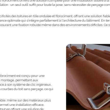
ou fibrociment offrent une solution complète pour une installation solaire à l
lation : un seul outil suffit pour toute la pose, sans nécessiter de perçage c
ficités des toitures en tôle ondulée et fibrociment, offrant une solution fiable
ance optimale qui s’intègre parfaitement à l'architecture du bâtiment. En term
, assurant une fixation robuste même dans des environnements difficiles. Ce 
 fibrociment est conçu pour une
 le montage, permettant aux
âce à son système de clic ingénieux,
 courbes du toit sans perçage, ce qui
urable, même sur des matériaux plus
ermet une installation efficace,
 tout en offrant une solution de