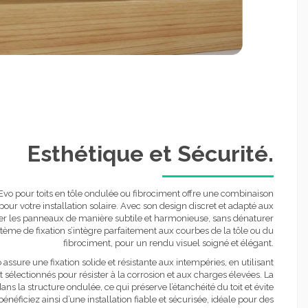
Esthétique et Sécurité.
 Evo pour toits en tôle ondulée ou fibrociment offre une combinaison
 pour votre installation solaire. Avec son design discret et adapté aux
ixer les panneaux de manière subtile et harmonieuse, sans dénaturer
stème de fixation s’intègre parfaitement aux courbes de la tôle ou du
fibrociment, pour un rendu visuel soigné et élégant.
 assure une fixation solide et résistante aux intempéries, en utilisant
sélectionnés pour résister à la corrosion et aux charges élevées. La
dans la structure ondulée, ce qui préserve l’étanchéité du toit et évite
 bénéficiez ainsi d’une installation fiable et sécurisée, idéale pour des