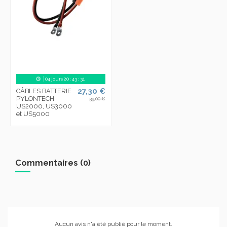
04
jours
20
:
43
:
31
27,30 €
CÂBLES BATTERIE
PYLONTECH
39,00 €
US2000, US3000
et US5000
Commentaires (0)
Aucun avis n'a été publié pour le moment.