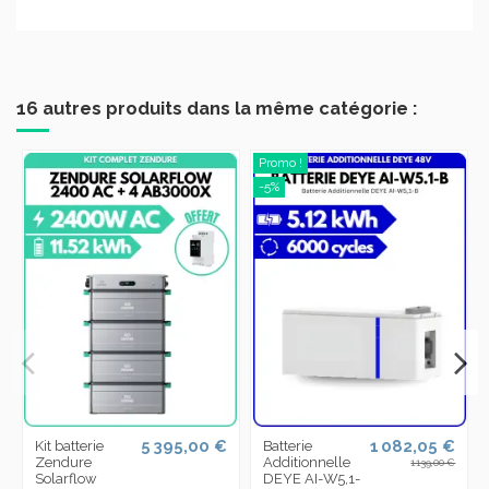
16 autres produits dans la même catégorie :
Promo !
-5%
5 395,00 €
1 082,05 €
Kit batterie
Batterie
Zendure
Additionnelle
1 139,00 €
Solarflow
DEYE AI-W5,1-