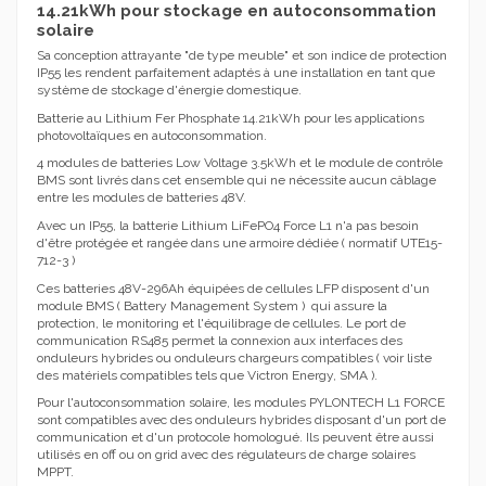
14.21kWh pour stockage en autoconsommation
solaire
Sa conception attrayante "de type meuble" et son indice de protection
IP55 les rendent parfaitement adaptés à une installation en tant que
système de stockage d'énergie domestique.
Batterie au Lithium Fer Phosphate 14.21kWh pour les applications
photovoltaïques en autoconsommation.
4 modules de batteries Low Voltage 3.5kWh et le module de contrôle
BMS sont livrés dans cet ensemble qui ne nécessite aucun câblage
entre les modules de batteries 48V.
Avec un IP55, la batterie Lithium LiFePO4 Force L1 n'a pas besoin
d'être protégée et rangée dans une armoire dédiée ( normatif UTE15-
712-3 )
Ces batteries 48V-296Ah équipées de cellules LFP disposent d'un
module BMS ( Battery Management System ) qui assure la
protection, le monitoring et l'équilibrage de cellules. Le port de
communication RS485 permet la connexion aux interfaces des
onduleurs hybrides ou onduleurs chargeurs compatibles ( voir liste
des matériels compatibles tels que Victron Energy, SMA ).
Pour l'autoconsommation solaire, les modules PYLONTECH L1 FORCE
sont compatibles avec des onduleurs hybrides disposant d'un port de
communication et d'un protocole homologué. Ils peuvent être aussi
utilisés en off ou on grid avec des régulateurs de charge solaires
MPPT.