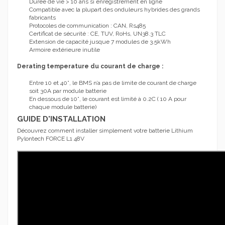
Durée de vie > 10 ans si enregistrement en ligne
Compatible avec la plupart des onduleurs hybrides des grands
fabricants
Protocoles de communication : CAN, Rs485
Certificat de sécurité : CE, TUV, RoHs, UN38.3 TLC
Extension de capacité jusque 7 modules de 3.5kWh
Armoire extérieure inutile
Derating temperature du courant de charge :
Entre 10 et 40°, le BMS n’a pas de limite de courant de charge
soit 30A par module batterie
En dessous de 10°, le courant est limité à 0.2C ( 10 A pour
chaque module batterie)
GUIDE D'INSTALLATION
Découvrez comment installer simplement votre batterie Lithium
Pylontech FORCE L1 48V