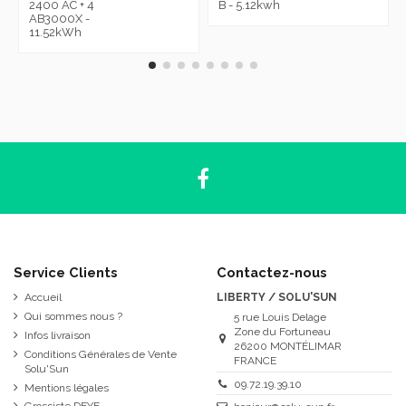
2400 AC + 4
B - 5.12kwh
AB3000X -
11.52kWh
Service Clients
Contactez-nous
Accueil
LIBERTY / SOLU'SUN
Qui sommes nous ?
5 rue Louis Delage
Zone du Fortuneau
Infos livraison
26200 MONTÉLIMAR
Conditions Générales de Vente
FRANCE
Solu'Sun
09.72.19.39.10
Mentions légales