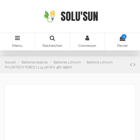
0
Menu
Rechercher
Connexion
Panier
Accueil
Batteries Solaires
Batteries Lithium
Batterie Lithium
PYLONTECH FORCE L1 14.21KWH 48V-296AH