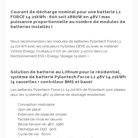
Courant de décharge nominal pour une batterie L1
FORCE 14.21kWh : 60A soit 2880W en 48V ( max
puissance proportionnelle au nombre de modules de
batteries installés )
Nous recommandons les modules de batteries Pylontech Force L1
14.21kWh avec les onduleurs hybrides DEYE ou avec le matériel
Victron Energy multiplus II GX en version 3-5000 dans un
fonctionnement ESS ( Energy Storage System )
Solution de batterie au Lithium pour le résidentiel,
système de batterie Pylontech Force L1 48V 14.21kWh
(4 cassettes + contrôleur BMS et base)
Les batteries Pylontech Force L1 14.21kWh de Pylontech sont idéales
pour les systèmes 48V système de stockage résidentiel:
Conception modulaire
Gain de place
Extension de capacité simple
Facilité de mise en oeuvre
Basse tension en 48V, 296h
Décharge en DoD : 90%
Cycle de vie : 6000